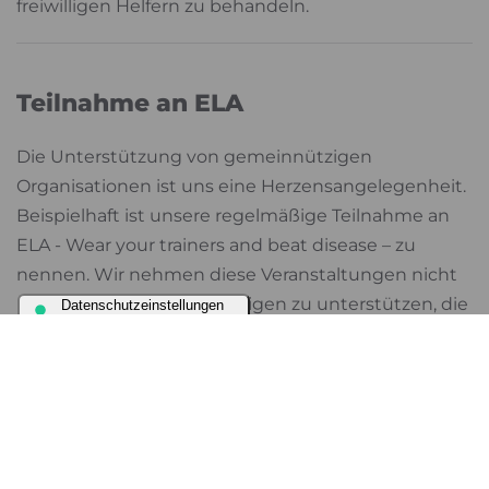
freiwilligen Helfern zu behandeln.
Teilnahme an ELA
Die Unterstützung von gemeinnützigen
Organisationen ist uns eine Herzensangelegenheit.
Beispielhaft ist unsere regelmäßige Teilnahme an
ELA - Wear your trainers and beat disease – zu
nennen. Wir nehmen diese Veranstaltungen nicht
nur zum Anlass, um diejenigen zu unterstützen, die
gegen eine Krankheit kämpfen, sondern auch, um
Gesundheit wertzuschätzen und zu pflegen. Wir
sind stolz darauf, als Sponsor und/oder Teilnehmer
an verschiedenen Veranstaltungen im
Gesundheitswesen teilzunehmen und
Organisationen zu unterstützen.