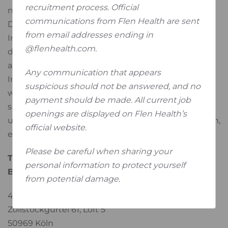
recruitment process. Official
nicht möglich.
communications from Flen Health are sent
Der Nutzung von im Rahmen der
from email addresses ending in
Impressumspflicht veröffentlichten Kontaktdaten
@flenhealth.com.
durch Dritte zur Übersendung von nicht
ausdrücklich angeforderter Werbung und
Any communication that appears
Informationsmaterialien wird hiermit ausdrücklich
suspicious should not be answered, and no
widersprochen. Die Betreiber der Seiten behalten
payment should be made. All current job
sich ausdrücklich rechtliche Schritte im Falle der
openings are displayed on Flen Health’s
unverlangten Zusendung von Werbeinformationen,
official website.
etwa durch Spam-Mails, vor.
Please be careful when sharing your
Technische Konzeption, Design, Umsetzung und
personal information to protect yourself
Beratung
from potential damage
.
4meter20 GbR - Digital Manufaktur
Zollstockgürtel 61, Loft 5
50969 Köln