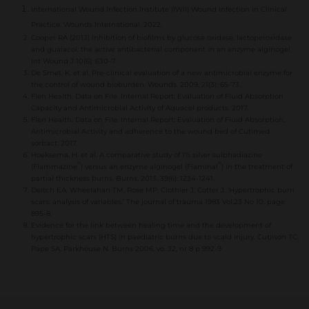
International Wound Infection Institute (IWII) Wound Infection in Clinical
Practice. Wounds International. 2022.
Cooper RA (2013) Inhibition of biofilms by glucose oxidase, lactoperoxidase
and guaiacol: the active antibacterial component in an enzyme alginogel.
Int Wound J 10(6): 630–7. ​
De Smet, K. et al. Pre-clinical evaluation of a new antimicrobial enzyme for
the control of wound bioburden. Wounds. 2009, 21(3): 65-73.​
Flen Health. Data on File. Internal Report: Evaluation of Fluid Absorption
Capacity and Antimicrobial Activity of Aquacel products. 2017.
Flen Health. Data on File. Internal Report: Evaluation of Fluid Absorption,
Antimicrobial Activity and adherence to the wound bed of Cutimed
sorbact. 2017.
Hoeksema, H. et al. A comparative study of 1% silver sulphadiazine
®
®
(Flammazine
) versus an enzyme alginogel (Flaminal
) in the treatment of
partial thickness burns. Burns. 2013, 39(6): 1234-1241.
Deitch EA, Wheelahan TM, Rose MP, Clothier J, Cotter J. ‘Hypertrophic burn
scars: analysis of variables.’ The journal of trauma 1983 Vol.23 No 10. page
895-8.
Evidence for the link between healing time and the development of
hypertrophic scars (HTS) in paediatric burns due to scald injury. Cubison TC,
Pape SA, Parkhouse N. Burns 2006, vo. 32, nr 8 p 992-9