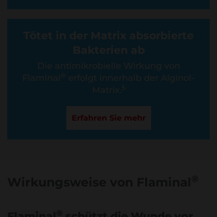
Tötet in der Matrix absorbierte
Bakterien ab
Die antimikrobielle Wirkung von
®
Flaminal
erfolgt innerhalb der Alginol-
5
Matrix.
Erfahren Sie mehr
®
Wirkungsweise von Flaminal
®
Flaminal
schützt die Wunde vor