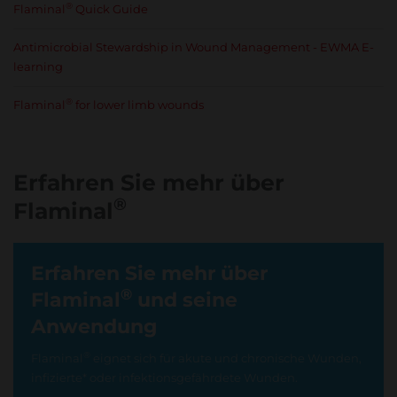
®
Flaminal
Quick Guide
Antimicrobial Stewardship in Wound Management - EWMA E-
learning
®
Flaminal
for lower limb wounds
Erfahren Sie mehr über
®
Flaminal
Erfahren Sie mehr über
®
Flaminal
und seine
Anwendung
®
Flaminal
eignet sich für akute und chronische Wunden,
infizierte* oder infektionsgefährdete Wunden.