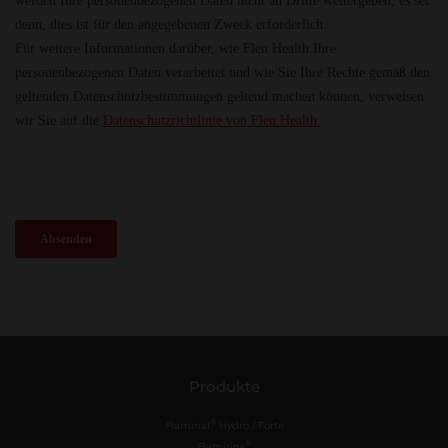
Produkte
®
Flaminal
Hydro / Forte
®
Flamirins