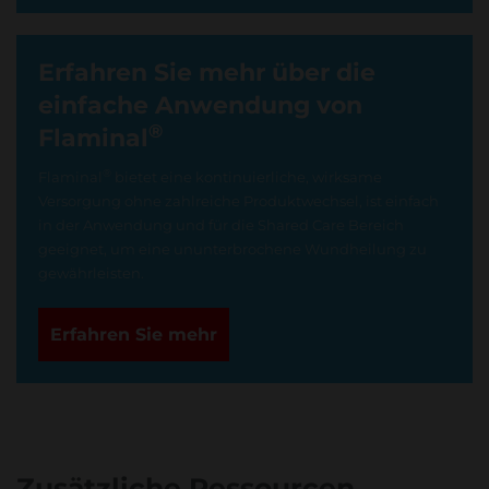
Erfahren Sie mehr über die
einfache Anwendung von
®
Flaminal
®
Flaminal
bietet eine kontinuierliche, wirksame
Versorgung ohne zahlreiche Produktwechsel, ist einfach
in der Anwendung und für die Shared Care Bereich
geeignet, um eine ununterbrochene Wundheilung zu
gewährleisten.
Erfahren Sie mehr
Zusätzliche Ressourcen