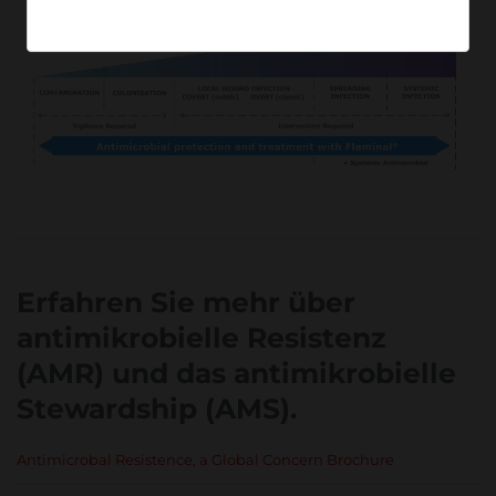
Erfahren Sie mehr über
antimikrobielle Resistenz
(AMR) und das antimikrobielle
Stewardship (AMS).
Antimicrobal Resistence, a Global Concern Brochure