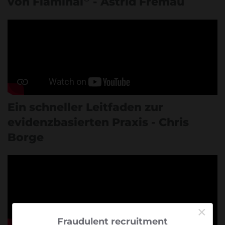
von Flaminal
- Astrid Fremau
Ein schneller Leitfaden zur
evidenzbasierten Praxis - Chris
Borge
×
Fraudulent recruitment