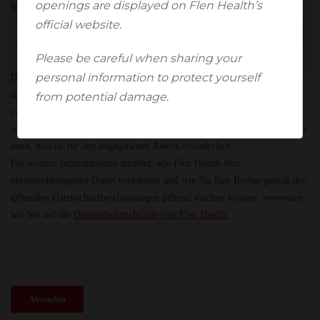
openings are displayed on Flen Health’s
Nein, ich bin keine medizinische Fachkraft*
official website.
*Sie werden automatisch zu Patienten weitergeleitet
Please be careful when sharing your
personal information to protect yourself
from potential damage
.