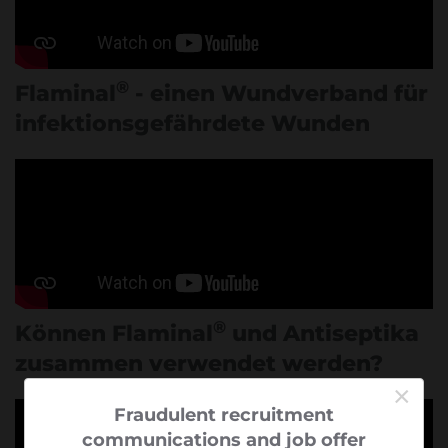
®
Flaminal
- einen Wundverband für
infektionsgefährdete Wunden
®
Können Flaminal
und Antiseptika
zusammen verwendet werden?
×
Fraudulent recruitment
communications and job offer