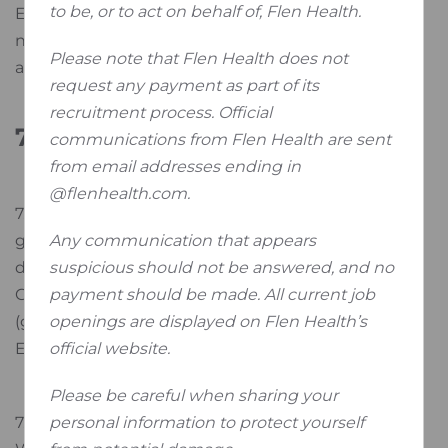
to be, or to act on behalf of, Flen Health.
Ersatz vergeblicher Aufwendungen bestehen nur
nach Maßgabe von Ziffer 8 und sind im Übrigen
Please note that Flen Health does not
ausgeschlossen
request any payment as part of its
recruitment process. Official
7. Eigentumsvorbehalt
communications from Flen Health are sent
from email addresses ending in
@flenhealth.com.
7.1 Bis zur vollständigen Bezahlung aller unserer
Any communication that appears
gegenwärtigen und künftigen Forderungen aus
suspicious should not be answered, and no
dem Kaufvertrag und der laufenden
payment should be made. All current job
Geschäftsbeziehung
openings are displayed on Flen Health’s
(gesicherte Forderungen) behalten wir uns das
official website.
Eigentum an den verkauften Waren vor.
Please be careful when sharing your
personal information to protect yourself
7.2 Die unter Eigentumsvorbehalt stehenden