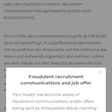
oder den Kaufpreis mindern. Bei einem
unerheblichen Mangel besteht jedoch kein
Rücktrittsrecht.
6.6 Im Falle des Unternehmerrückgriffs (§ 478 BGB)
sind wir berechtigt, Rückgriffsrechte des Käufers
mit Ausnahme der Ansprüche auf Neulieferung der
Ware und Aufwendungsersatz abzulehnen, sofern
wir dem Käufer für den Ausschluss seiner Rechte
einen gleichwertigen Ausgleich einräumen.
×
Fraudulent recruitment
Ansprüche des Käufers auf Schadensersatz sind
communications and job offer
ausgeschlossen, ohne dass ein Ausgleich
einzuräumen ist.
Flen Health has become aware of
fraudulent communications and/or offers
being sent by third parties falsely claiming
6.7 Ansprüche des Käufers auf Schadensersatz bzw.