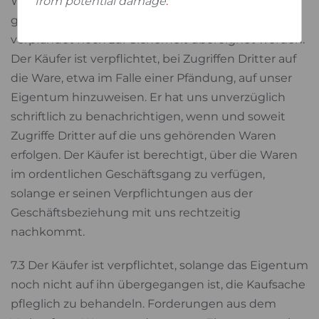
from potential damage
.
Waren dürfen vor vollständiger Bezahlung der
gesicherten Forderungen weder an Dritte
verpfändet noch zur Sicherheit übereignet werden.
Der Käufer ist verpflichtet, bei Zugriffen Dritter auf
die Ware, etwa im Falle einer Pfändung, auf unser
Eigentum hinzuweisen. Er hat uns unverzüglich
schriftlich zu benachrichtigen, wenn und soweit
Zugriffe Dritter auf die uns gehörenden Waren
erfolgen. Der Käufer ist berechtigt, über die Waren
im ordentlichen Geschäftsgang zu verfügen,
solange er seinen Verpflichtungen aus der
Geschäftsbeziehung mit uns rechtzeitig
nachkommt.
7.3 Der Käufer ist verpflichtet, solange das Eigentum
noch nicht auf ihn übergegangen ist, die Kaufsache
pfleglich zu behandeln. Forderungen aus dem