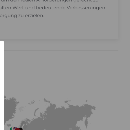
aften Wert und bedeutende Verbesserungen
orgung zu erzielen.
×