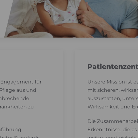
Patientenzent
r Engagement für
Unsere Mission ist 
 Pflege aus und
mit sicheren, wirk
ahnbrechende
auszustatten, unter
rankheiten zu
Wirksamkeit und Er
Die Zusammenarbeit 
chführung
Erkenntnisse, die e
hster Standards
weiterzuentwickeln