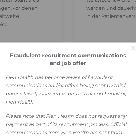
ngen, vor denen
werden und dauerh
eltweite
in der Patientenvers
ise.
Fraudulent recruitment communications
and job offer
Flen Health has become aware of fraudulent
strategisches Wachstum
communications and/or offers being sent by third
parties falsely claiming to be, or to act on behalf of,
Flen Health.
ktentwicklung hinaus.
ielte Initiativen zu
Please note that Flen Health does not request any
payment as part of its recruitment process. Official
communications from Flen Health are sent from
selmärkten
mit 7