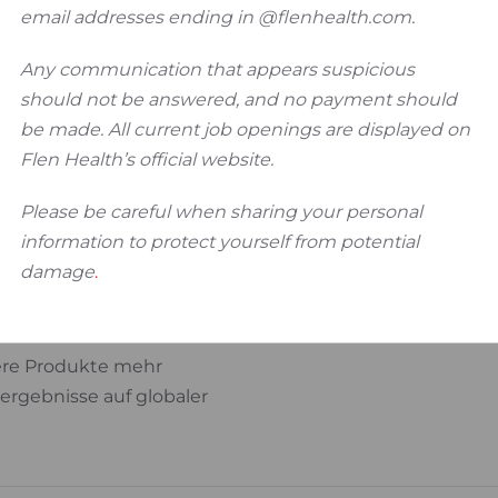
email addresses ending in @flenhealth.com.
schließung von 44
Any communication that appears suspicious
should not be answered, and no payment should
en Wachstumsrate des
be made. All current job openings are displayed on
2023
Flen Health’s official website.
d über 50
Please be careful when sharing your personal
information to protect yourself from potential
unseres
damage
.
t zu erschließen
sere Produkte mehr
ergebnisse auf globaler