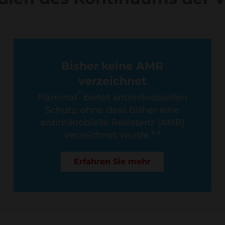
Bisher keine AMR
verzeichnet
®
Flaminal
bietet antimikrobiellen
Schutz, ohne dass bisher eine
antimikrobielle Resistenz (AMR)
3,4
verzeichnet wurde.
Erfahren Sie mehr