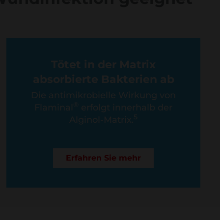
Tötet in der Matrix
absorbierte Bakterien ab
Die antimikrobielle Wirkung von
®
Flaminal
erfolgt innerhalb der
5
Alginol-Matrix.
Erfahren Sie mehr