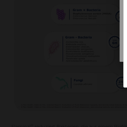
®
Flaminal
reduziert Bakterien, die aus einem Biofi