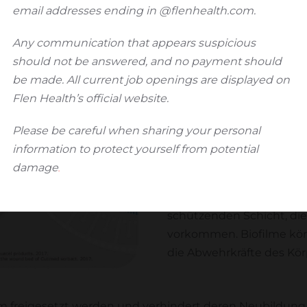
Bakterien innerh
email addresses ending in @flenhealth.com.
Bitte bestätigen Sie, dass Sie eine medizinische Fachkraft sind.
In-vitro-Studien zeigen, 
Any communication that appears suspicious
Ja, ich bin eine medizinische Fachkraft
Spektrum von Bakterien a
should not be answered, and no payment should
Infektionsrisiko senkt, w
be made. All current job openings are displayed on
Nein, ich bin keine medizinische Fachkraft*
antimikrobielle Wirkung
Flen Health’s official website.
Behandlung von Wundinfe
*Sie werden automatisch zu Patienten weitergeleitet
Please be careful when sharing your personal
verursacht werden.
information to protect yourself from potential
Verhinderung der Biofi
damage
.
®
Flaminal
schützt auch vo
schützenden Schicht, die
vorkommen. Biofilme könn
die Abwehrkräfte des Körp
lm freigesetzt werden
und verhindert deren Neubildung