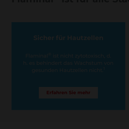
Sicher für Hautzellen
®
Flaminal
ist nicht zytotoxisch, d.
h. es behindert das Wachstum von
1
gesunden Hautzellen nicht.
Erfahren Sie mehr