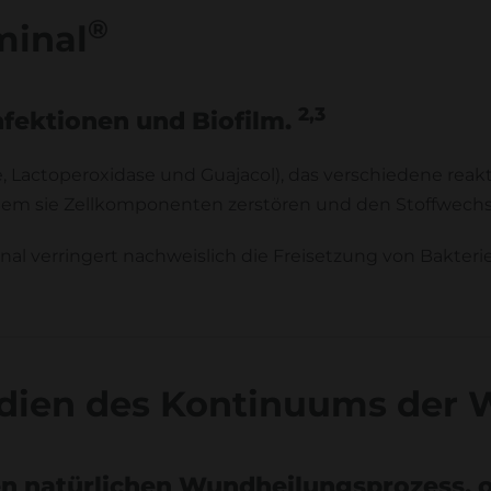
®
minal
2,3
nfektionen und Biofilm.
 Lactoperoxidase und Guajacol), das verschiedene reakt
dem sie Zellkomponenten zerstören und den Stoffwechsel
inal verringert nachweislich die Freisetzung von Bakte
Stadien des Kontinuums der
 den natürlichen Wundheilungsprozess