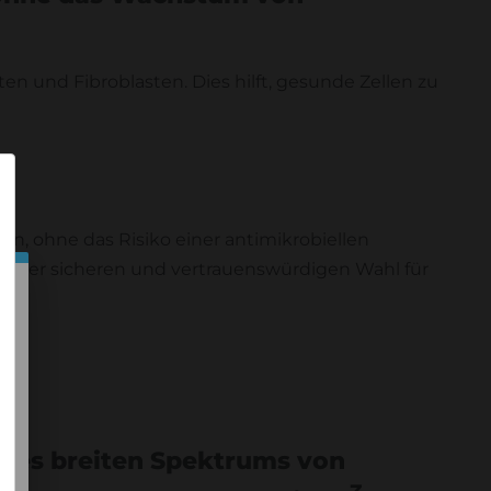
ten und Fibroblasten. Dies hilft, gesunde Zellen zu
×
n, ohne das Risiko einer antimikrobiellen
einer sicheren und vertrauenswürdigen Wahl für
eines breiten Spektrums von