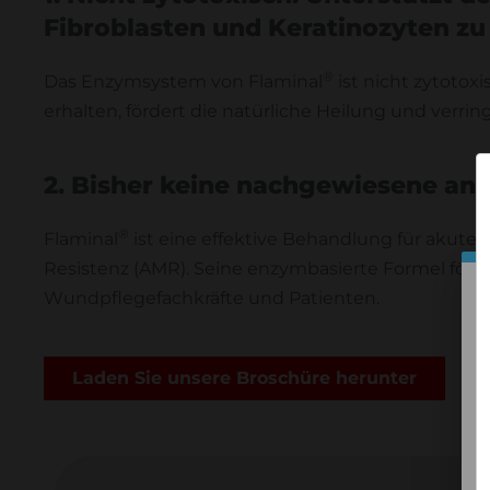
Fibroblasten und Keratinozyten zu
®
Das Enzymsystem von Flaminal
ist nicht zytotox
erhalten, fördert die natürliche Heilung und verri
2. Bisher keine nachgewiesene ant
®
Flaminal
ist eine effektive Behandlung für akute
Resistenz (AMR). Seine enzymbasierte Formel förde
Wundpflegefachkräfte und Patienten.
Laden Sie unsere Broschüre herunter