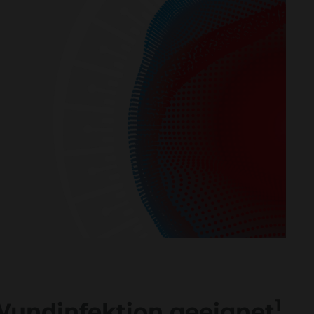
1
 Wundinfektion geeignet