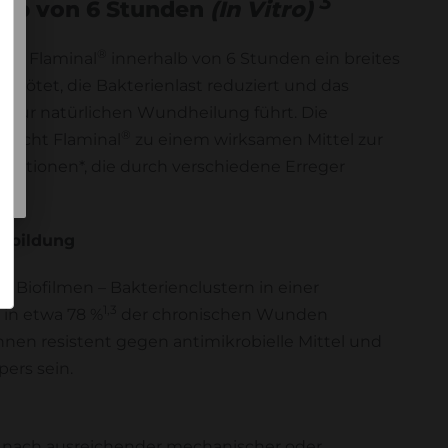
3
alb von 6 Stunden
(In Vitro)
®
dass Flaminal
innerhalb von 6 Stunden ein breites
btötet, die Bakterienlast reduziert und das
as zur natürlichen Wundheilung führt. Die
®
 macht Flaminal
zu einem wirksamen Mittel zur
ktionen*, die durch verschiedene Erreger
lmbildung
r Biofilmen – Bakterienclustern in einer
1,3
 in etwa 78 %
der chronischen Wunden
en resistent gegen antimikrobielle Mittel und
ers sein.
 nach ausreichender mechanischer oder