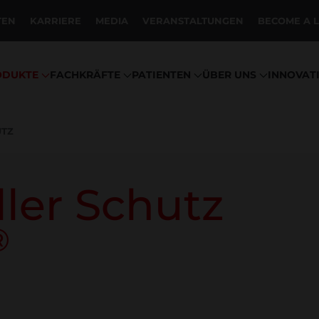
TEN
KARRIERE
MEDIA
VERANSTALTUNGEN
BECOME A 
ODUKTE
FACHKRÄFTE
PATIENTEN
ÜBER UNS
INNOVAT
UTZ
ller Schutz
®